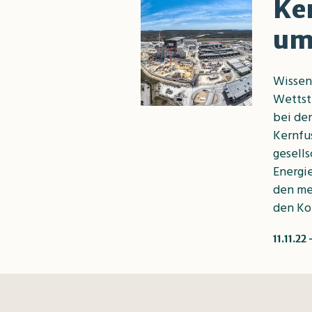
Ke
um
Wissen
Wettstr
bei der
Kernfu
gesell
Energi
den mei
den Kop
11.11.22